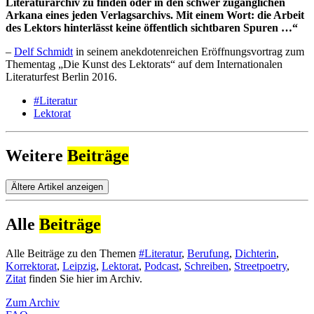
Literaturarchiv zu finden oder in den schwer zugänglichen
Arkana eines jeden Verlagsarchivs. Mit einem Wort: die Arbeit
des Lektors hinterlässt keine öffentlich sichtbaren Spuren …“
– ­
Delf Schmidt
in seinem anekdotenreichen Eröffnungsvortrag zum
Thementag „Die Kunst des Lektorats“ auf dem Internationalen
Literaturfest Berlin 2016.
#Literatur
Lektorat
Weitere
Beiträge
Ältere Artikel anzeigen
Alle
Beiträge
Alle Beiträge zu den Themen
#Literatur
,
Berufung
,
Dichterin
,
Korrektorat
,
Leipzig
,
Lektorat
,
Podcast
,
Schreiben
,
Streetpoetry
,
Zitat
finden Sie hier im Archiv.
Zum Archiv